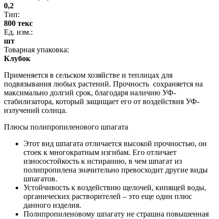
0,2
Тип:
800 текс
Ед. изм.:
шт
Товарная упаковка:
Клубок
Применяется
в
сельском
хозяйстве
и
теплицах
для
подвязывания
любых
растений
.
Прочность
сохраняется
на
максимально
долгий
срок
,
благодаря
наличию
УФ-
стабилизатора
,
который
защищает
его
от
воздействия
УФ-
излучений
солнца.
Плюсы полипропиленового шпагата
Этот вид шпагата отличается высокой прочностью, он
стоек к многократным изгибам. Его отличает
износостойкость к истиранию, в чем шпагат из
полипропилена значительно превосходит другие виды
шпагатов.
Устойчивость к воздействию щелочей, кипящей воды,
органических растворителей – это еще один плюс
данного изделия.
Полипропиленовому шпагату не страшна повышенная