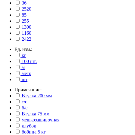
36
2520
85
255
1300
1160
2422
Ед. изм.:
кг
100 шт.
м
метр
шт
Примечание:
Втулка 200 мм
с/с
б/с
Втулка 75 мм
мешкозашивочная
клубок
бобина 5 кг