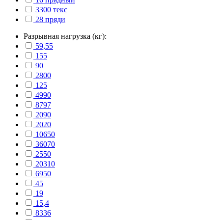
3300 текс
28 пряди
Разрывная нагрузка (кг):
59,55
155
90
2800
125
4990
8797
2090
2020
10650
36070
2550
20310
6950
45
19
15,4
8336