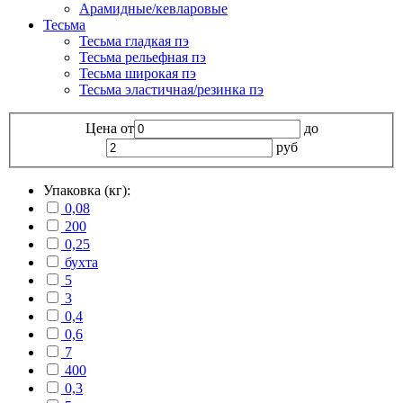
Арамидные/кевларовые
Тесьма
Тесьма гладкая пэ
Тесьма рельефная пэ
Тесьма широкая пэ
Тесьма эластичная/резинка пэ
Цена
от
до
руб
Упаковка (кг):
0,08
200
0,25
бухта
5
3
0,4
0,6
7
400
0,3