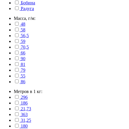
Бобина
Радуга
Масса, г/м:
48
58
56,5
59
70,5
66
90
81
79
55
86
Метров в 1 кг:
296
186
21,73
363
31,25
180