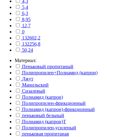
4,3
5,4
6,3
8,95
12,7
0
132602,2
132256,8
50,24
Материал:
Пеньковый пропитаный
Полипропилен+Полиамид (капрон)
Джут
Манильский
Сизалевый
Полиамид (капрон)
Полипропилен-фрикционный
Полиамид (капрон)-фрикционный
пеньковый бельный
Полиамид (капрон)Т
Полипропилен-усиленый
пеньковая пропитаная