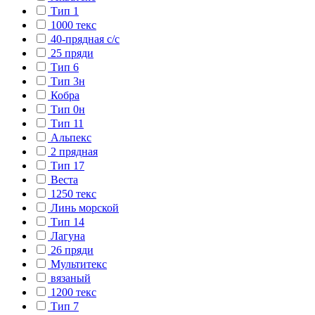
Тип 1
1000 текс
40-прядная с/с
25 пряди
Тип 6
Тип 3н
Кобра
Тип 0н
Тип 11
Альпекс
2 прядная
Тип 17
Веста
1250 текс
Линь морской
Тип 14
Лагуна
26 пряди
Мультитекс
вязаный
1200 текс
Тип 7