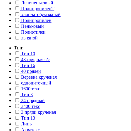
Льнопеньковый
ПолипропиленТ
хлопчатобумажный
Полипропилен
Пеньковый
Полиэтилен
льняной
Тип:
Тип 10
48-прядная с/с
Тип 16
40 прядей
Веревка крученая
однониточный
1600 текс
Тип 3
24 прядный
3400 текс
3 пряди крученая
Тип 13
Линь
Акватекс