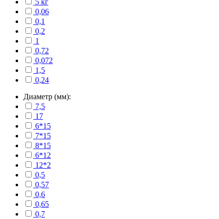
5 кг
0,06
0,1
0,2
1
0,72
0,072
1,5
0,24
Диаметр (мм):
7,5
17
6*15
7*15
8*15
6*12
12*2
0,5
0,57
0,6
0,65
0,7